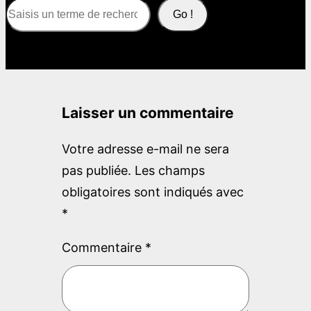
S
Go !
e
a
r
c
Laisser un commentaire
h
Votre adresse e-mail ne sera
pas publiée.
Les champs
obligatoires sont indiqués avec
*
Commentaire
*