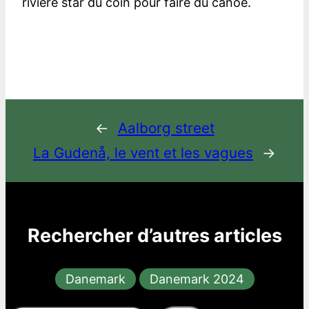
rivière star du coin pour faire du canoë.
←
Aalborg street
La Gudenå, le vent et les vagues
→
Rechercher d’autres articles
Danemark
Danemark 2024