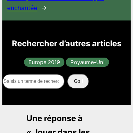
enchantée
→
Rechercher d’autres articles
Europe 2019
Royaume-Uni
S
Go !
e
a
r
c
Une réponse à
h
« Jouer dans les