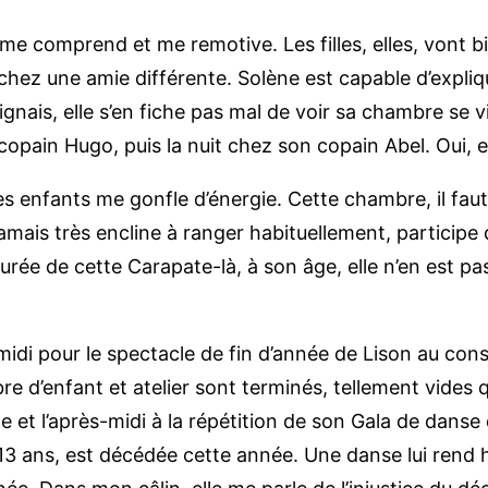
e, me comprend et me remotive. Les filles, elles, von
 chez une amie différente. Solène est capable d’expliq
ais, elle s’en fiche pas mal de voir sa chambre se vide
 copain Hugo, puis la nuit chez son copain Abel. Oui, el
es enfants me gonfle d’énergie. Cette chambre, il fau
jamais très encline à ranger habituellement, particip
 durée de cette Carapate-là, à son âge, elle n’en est p
-midi pour le spectacle de fin d’année de Lison au cons
re d’enfant et atelier sont terminés, tellement vides q
e et l’après-midi à la répétition de son Gala de dans
 13 ans, est décédée cette année. Une danse lui rend