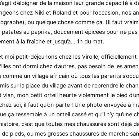
s’agit d’éloigner de la maison leur grande capacité à 
angeons chez Niki et Roland et pour l’occasion, nos 
thographe), ou quelque chose comme ça. (Il faut vraime
s patates au paprika, doucement épicées pour ne pas 
nt à la fraîche et jusqu’à… 1h du mat.
et moi petit-déjeunons chez les Virolle, officiellement
lles ont dormi chez d’autres, pas besoin de les amener
u comme un village africain où tous les parents s’occ
mis sur la place du village avant de reprendre le chant
t vlan, mon petit orteil heurte violemment le pied d’u
chez soi, il faut qu’on parte ! Une photo envoyée à 
e ça ressemble à un orteil cassé et qu’il n’y qu’une c
istoire, c’est que toutes mes chaussures sont déjà dan
s de pieds, ou mes grosses chaussures de marche sa