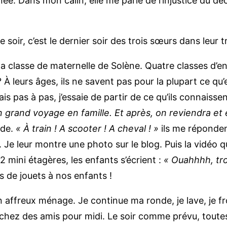
ée. Dans mon câlin, elle me parle de l’injustice du déc
oir, c’est le dernier soir des trois sœurs dans leur tr
a classe de maternelle de Solène. Quatre classes d’en
 À leurs âges, ils ne savent pas pour la plupart ce qu
s pas à pas, j’essaie de partir de ce qu’ils connaissen
n grand voyage en famille. Et après, on reviendra et 
nde.
« À train ! A scooter ! A cheval ! »
ils me réponde
. Je leur montre une photo sur le blog. Puis la vidéo 
 mini étagères, les enfants s’écrient :
« Ouahhhh, tr
s de jouets à nos enfants !
 affreux ménage. Je continue ma ronde, je lave, je fro
 chez des amis pour midi. Le soir comme prévu, toutes