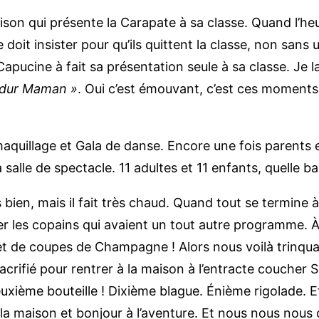
e Lison qui présente la Carapate à sa classe. Quand l’h
oit insister pour qu’ils quittent la classe, non sans u
apucine à fait sa présentation seule à sa classe. Je 
 dur Maman »
. Oui c’est émouvant, c’est ces moments l
quillage et Gala de danse. Encore une fois parents e
salle de spectacle. 11 adultes et 11 enfants, quelle b
ès bien, mais il fait très chaud. Quand tout se termin
er les copains qui avaient un tout autre programme. À l
 de coupes de Champagne ! Alors nous voilà trinquant
crifié pour rentrer à la maison à l’entracte coucher Sol
euxième bouteille ! Dixième blague. Énième rigolade. E
 la maison et bonjour à l’aventure. Et nous nous nous