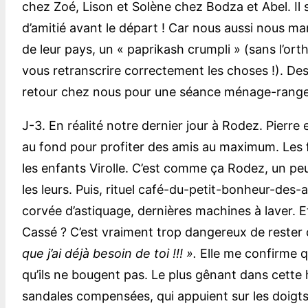
chez Zoé, Lison et Solène chez Bodza et Abel. Il 
d’amitié avant le départ ! Car nous aussi nous m
de leur pays, un « paprikash crumpli » (sans l’or
vous retranscrire correctement les choses !). De
retour chez nous pour une séance ménage-rangeme
J-3. En réalité notre dernier jour à Rodez. Pierre 
au fond pour profiter des amis au maximum. Les fi
les enfants Virolle. C’est comme ça Rodez, un pe
les leurs. Puis, rituel café-du-petit-bonheur-des-a
corvée d’astiquage, dernières machines à laver. E
Cassé ? C’est vraiment trop dangereux de rester 
que j’ai déjà besoin de toi !!! ».
Elle me confirme qu
qu’ils ne bougent pas. Le plus gênant dans cette h
sandales compensées, qui appuient sur les doigt