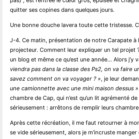
pas) , est rentrée le cœur gros, épuisée et chagrin
quitter ses copines dans quelques jours.
Une bonne douche lavera toute cette tristesse. Ce s
J-4. Ce matin, présentation de notre Carapate à l
projecteur. Comment leur expliquer un tel projet ?
un blog et même ce qu’est une année… Alors j’y vai
viendra pas dans la classe des Ps2, on va faire u
savez comment on va voyager ? »
, je leur dema
une camionnette avec une mini maison dessus »
chambre de Cap, qui n’est qu’un lit agrémenté de 2
sérieusement : arrêtons de remplir leurs chambre
Après cette récréation, il me faut retourner à mon
se vide sérieusement, alors je m’incruste manger