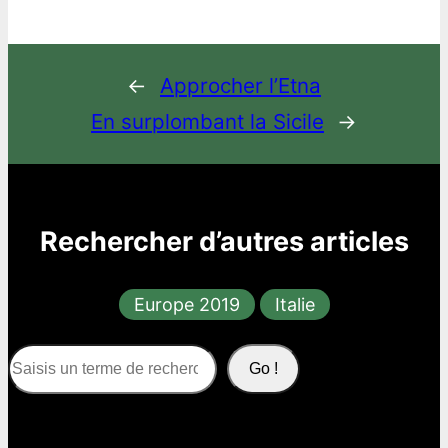
←
Approcher l’Etna
En surplombant la Sicile
→
Rechercher d’autres articles
Europe 2019
Italie
S
Go !
e
a