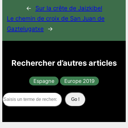
←
Sur la crête de Jaizkibel
Le chemin de croix de San Juan de
Gaztelugatxe
→
Rechercher d’autres articles
Espagne
Europe 2019
S
Go !
e
a
r