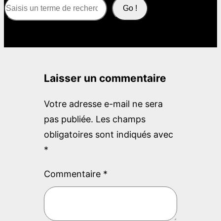
S
Go !
e
a
r
c
Laisser un commentaire
h
Votre adresse e-mail ne sera
pas publiée.
Les champs
obligatoires sont indiqués avec
*
Commentaire
*