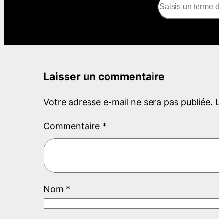
S
e
a
r
c
Laisser un commentaire
h
Votre adresse e-mail ne sera pas publiée.
Commentaire
*
Nom
*