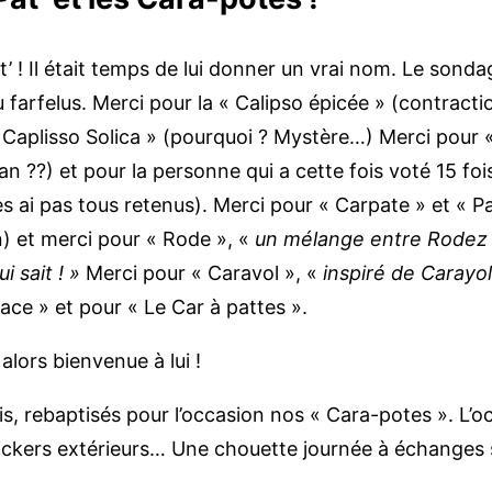
t’ ! Il était temps de lui donner un vrai nom. Le son
 farfelus. Merci pour la « Calipso épicée » (contrac
ur « Caplisso Solica » (pourquoi ? Mystère…) Merci pour
n ??) et pour la personne qui a cette fois voté 15 fo
les ai pas tous retenus). Merci pour « Carpate » et « P
n) et merci pour « Rode », «
un mélange entre Rodez 
i sait ! »
Merci pour « Caravol », «
inspiré de Carayol
ace » et pour « Le Car à pattes ».
 alors bienvenue à lui !
 rebaptisés pour l’occasion nos « Cara-potes ». L’occ
ickers extérieurs… Une chouette journée à échanges s