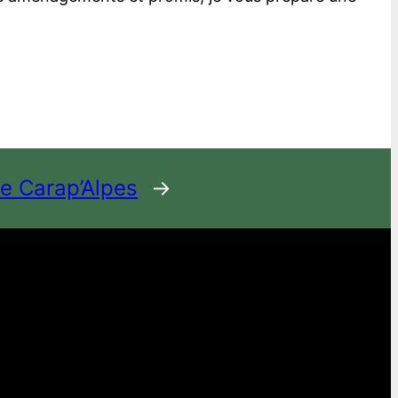
e Carap’Alpes
→