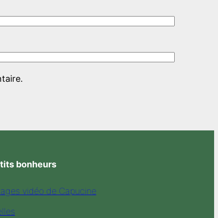
taire.
’tits bonheurs
tages vidéo de Capucine
lles