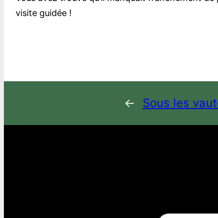
visite guidée !
←
Sous les vau