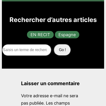
Rechercher d’autres articles
EN RECIT
Espagne
S
Go !
e
a
r
c
Laisser un commentaire
h
Votre adresse e-mail ne sera
pas publiée.
Les champs