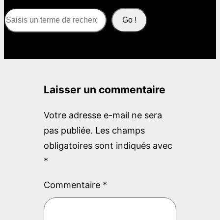
S
Go !
e
a
r
c
Laisser un commentaire
h
Votre adresse e-mail ne sera
pas publiée.
Les champs
obligatoires sont indiqués avec
*
Commentaire
*