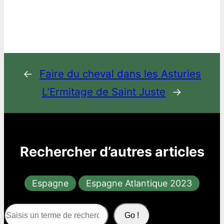
←
Faire du cheval dans les Asturies
L’Ermitage de Saint Juste
→
Rechercher d’autres articles
Espagne
Espagne Atlantique 2023
S
Go !