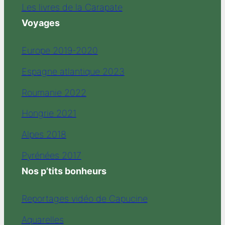
Les livres de la Carapate
Voyages
Europe 2019-2020
Espagne atlantique 2023
Roumanie 2022
Hongrie 2021
Alpes 2018
Pyrénées 2017
Nos p’tits bonheurs
Reportages vidéo de Capucine
Aquarelles