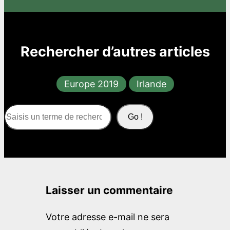
Rechercher d’autres articles
Europe 2019
Irlande
S
Go !
e
a
r
c
Laisser un commentaire
h
Votre adresse e-mail ne sera