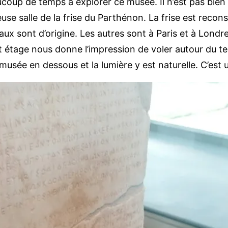
p de temps à explorer ce musée. Il n’est pas bien g
use salle de la frise du Parthénon. La frise est reco
x sont d’origine. Les autres sont à Paris et à Londres
 étage nous donne l’impression de voler autour du temp
usée en dessous et la lumière y est naturelle. C’est u