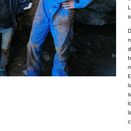
L
s
D
n
d
t
n
E
l
s
l
l
c