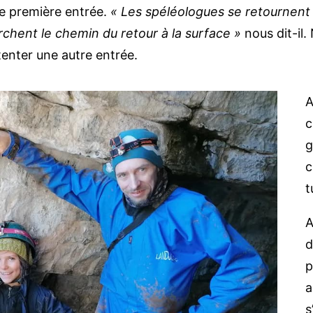
ne première entrée.
« Les spéléologues se retournent 
herchent le chemin du retour à la surface »
nous dit-il.
tenter une autre entrée.
A
c
g
c
t
A
d
p
a
s