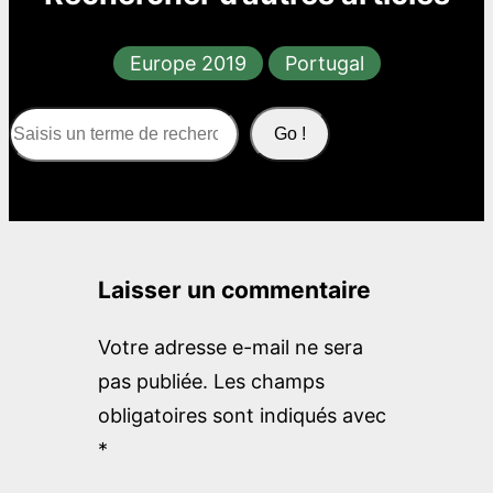
Europe 2019
Portugal
S
Go !
e
a
r
c
Laisser un commentaire
h
Votre adresse e-mail ne sera
pas publiée.
Les champs
obligatoires sont indiqués avec
*