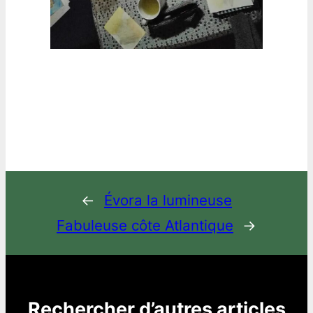
←
Évora la lumineuse
Fabuleuse côte Atlantique
→
Rechercher d’autres articles