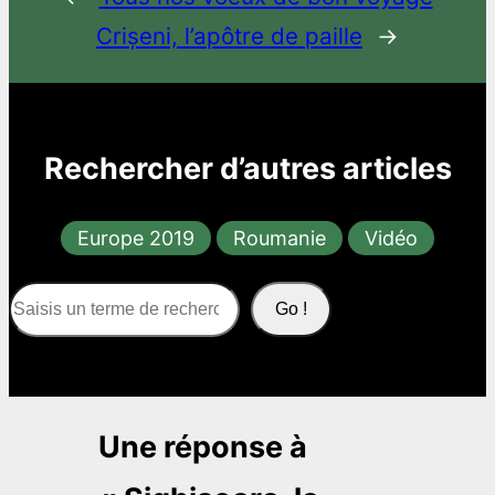
Crișeni, l’apôtre de paille
→
Rechercher d’autres articles
Europe 2019
Roumanie
Vidéo
S
Go !
e
a
r
c
Une réponse à
h