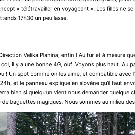
cept « télétravailler en voyageant ». Les filles ne se
’attends 17h30 un peu lasse.
 ! Direction Velika Planina, enfin ! Au fur et à mesur
col, il y a une bonne 4G, ouf. Voyons plus haut. Au p
hou ! Un spot comme on les aime, et compatible avec l’e
h, et le panneau explique en slovène qu’il faut envo
rra bien si quelqu’un vient nous demander quelque ch
ue de baguettes magiques. Nous sommes au milieu des