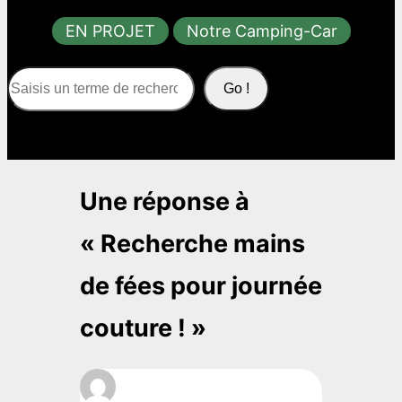
EN PROJET
Notre Camping-Car
S
Go !
e
a
r
c
Une réponse à
h
« Recherche mains
de fées pour journée
couture ! »