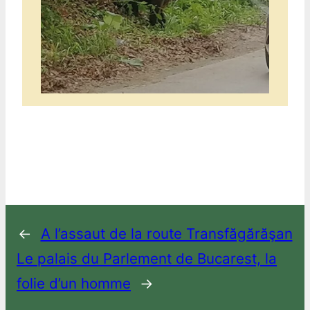
←
A l’assaut de la route Transfăgărăşan
Le palais du Parlement de Bucarest, la
folie d’un homme
→