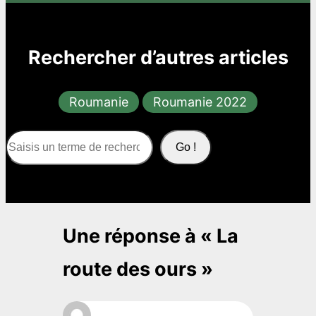
Rechercher d’autres articles
Roumanie
Roumanie 2022
S
Go !
e
a
r
c
Une réponse à « La
h
route des ours »