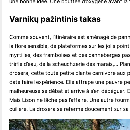
une bonne idée. Une bouffée d’oxygène avant la v
Varnikų pažintinis takas
Comme souvent, l’itinéraire est aménagé de panne
la flore sensible, de plateformes sur les jolis poi
myrtilles, des framboises et des canneberges pas
trèfle d’eau, de la scheuchzerie des marais,… Plant
drosera, cette toute petite plante carnivore aux po
date faire l’expérience. Elle attrape une pauvre pet
malheureuse se débat et arrive à s’en dépéguer. El
Mais Lison ne lâche pas l’affaire. Une autre fourmi
cuillère. La drosera se referme doucement sur sa 