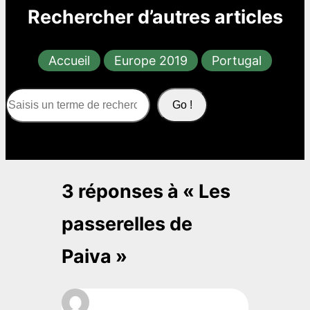
Rechercher d’autres articles
Accueil
Europe 2019
Portugal
S
Go !
e
a
r
c
3 réponses à « Les
h
passerelles de
Paiva »