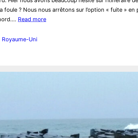
d. Hier nous avons beaucoup hésité sur l’itinéraire de
a foule ? Nous nous arrêtons sur l’option « fuite » en 
u nord.…
Read more
, 
Royaume-Uni