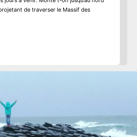
s jours à venir. Monte t-on jusqu’au nord
projetant de traverser le Massif des