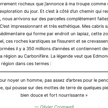
pierrement rocheux que j’annonce à ma troupe comme ét
 exploration du jour. Et c’est à côté d’un chemin qui r
ux, nous arrivons sur des parcelles complètement faite
C’est impressionnant et très esthétique. Mes cabris s
 sédimentaire qui forme par endroit un lapiaz, cette 
e gel, ces roches karstiques se fissurent et se crevass
rmées il y a 350 millions d’années et contiennent d
 la région au Carbonifère. La légende veut que Edmond
la région dans ces termes :
 pour noyer un homme, pas assez d’arbres pour le pendr
rbe, qui pousse sur des mottes de terre de quelques pied
bien douce et fort nourrissante »
— Olivier Cromwell