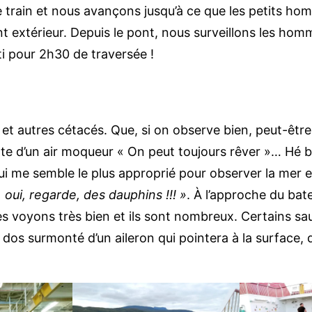
 train et nous avançons jusqu’à ce que les petits ho
nt extérieur. Depuis le pont, nous surveillons les hom
rti pour 2h30 de traversée !
ins et autres cétacés. Que, si on observe bien, peut-ê
 d’un air moqueur « On peut toujours rêver »… Hé bien
oit qui me semble le plus approprié pour observer la mer
n, oui, regarde, des dauphins !!! »
. À l’approche du bat
s voyons très bien et ils sont nombreux. Certains saut
ros dos surmonté d’un aileron qui pointera à la surface