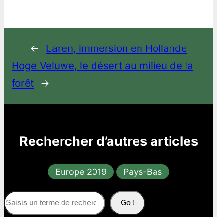
←
Laren, immersion en Hollande
Hoge Veluwe, le désert au milieu de la
forêt
→
Rechercher d’autres articles
Europe 2019
Pays-Bas
S
Go !
e