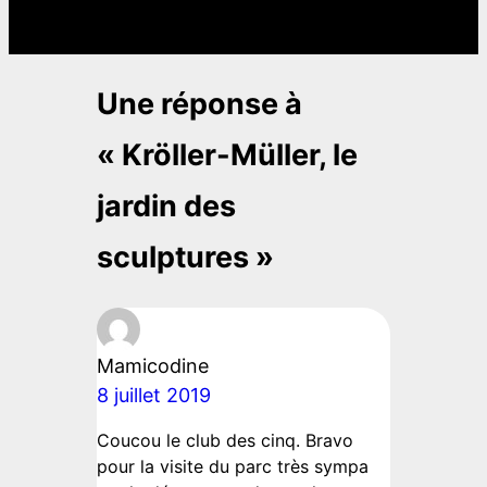
a
r
c
Une réponse à
h
« Kröller-Müller, le
jardin des
sculptures »
Mamicodine
8 juillet 2019
Coucou le club des cinq. Bravo
pour la visite du parc très sympa